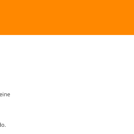
eine
do.