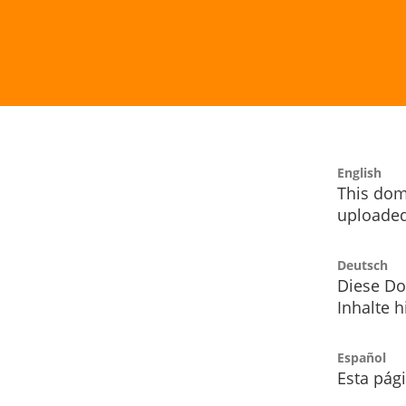
English
This dom
uploaded
Deutsch
Diese Do
Inhalte h
Español
Esta pág